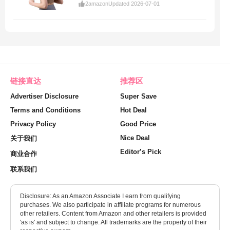
2
amazon
Updated 2026-07-01
链接直达
推荐区
Advertiser Disclosure
Super Save
Terms and Conditions
Hot Deal
Privacy Policy
Good Price
Nice Deal
关于我们
Editor’s Pick
商业合作
联系我们
Disclosure: As an Amazon Associate I earn from qualifying
purchases. We also participate in affiliate programs for numerous
other retailers. Content from Amazon and other retailers is provided
'as is' and subject to change. All trademarks are the property of their