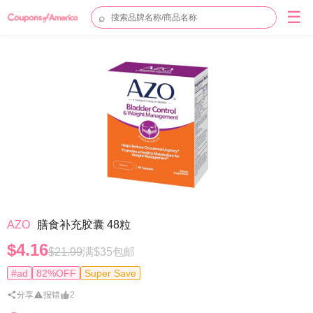
☰
⌕
AZO
膳食补充胶囊 48粒
$4.16
$21.99
满$35包邮
#ad
82%OFF
Super Save
分享
报错
2