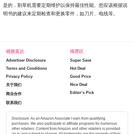
是的，割草机需要定期维护以保持最佳性能。您应该根据说
明书的建议来定期检查和更换零件，如刀片、电线等。
链接直达
推荐区
Advertiser Disclosure
Super Save
Terms and Conditions
Hot Deal
Privacy Policy
Good Price
Nice Deal
关于我们
Editor’s Pick
商业合作
联系我们
Disclosure: As an Amazon Associate I earn from qualifying
purchases. We also participate in affiliate programs for numerous
other retailers. Content from Amazon and other retailers is provided
'as is' and subject to change. All trademarks are the property of their