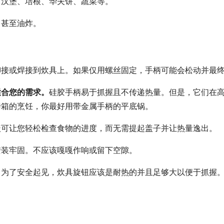
、汉堡、培根、华夫饼、蔬菜等。
，甚至油炸。
铆接或焊接到炊具上。如果仅用螺丝固定，手柄可能会松动并最
适合您的需求。
硅胶手柄易于抓握且不传递热量。但是，它们在
烤箱的烹饪，你最好用带金属手柄的平底锅。
盖可让您轻松检查食物的进度，而无需提起盖子并让热量逸出。
安装牢固。不应该嘎嘎作响或留下空隙。
。
为了安全起见，炊具旋钮应该是耐热的并且足够大以便于抓握