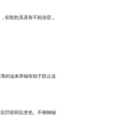
常，铝制炊具具有不粘涂层，
薄薄的油来养锅有助于防止这
、抗凹痕和抗变色。不锈钢锅